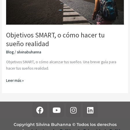
Objetivos SMART, o cómo hacer tu
sueño realidad
Blog
/
silvinabuhanna
Objetivos SMART, o cómo alcanzar tus sueños. Una breve guía para
hacer tus sueños realidad.
Leer más »
F
Y
I
L
a
o
n
i
c
u
s
n
Copyright Silvina Buhanna © Todos los derechos
e
t
t
k