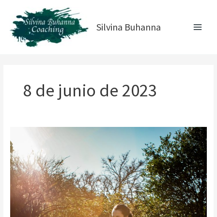
Ir
Main
al
Menu
Silvina Buhanna
contenido
8 de junio de 2023
Diez
Estrategias
Efectivas
para
Reducir
la
Ansiedad
en
tu