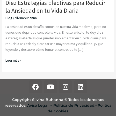
Diez Estrategias Efectivas para Reducir
la Ansiedad en tu Vida Diaria
Blog
/
silvinabuhanna
La ansiedad es un desafío común en nuestra vida moderna, pero no
tienes que dejar que controle tu vida. En este artículo, te doy diez
estrategias efectivas que puedes implementar en tu vida diaria para
reducir la ansiedad y alcanzar una mayor calma y equilibrio. ¡Sigue
leyendo y descubre cómo tomar el control de tu […]
Leer más »
F
Y
I
L
a
o
n
i
c
u
s
n
Copyright Silvina Buhanna © Todos los derechos
e
t
t
k
reservados.
Aviso Legal
– Política de Privacidad.-
Política
b
u
a
e
de Cookies
o
b
g
d