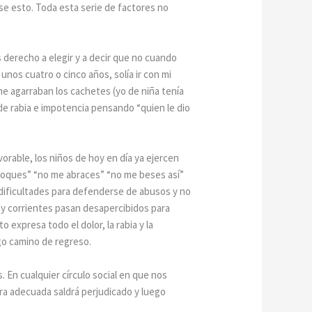
e esto. Toda esta serie de factores no
 derecho a elegir y a decir que no cuando
os cuatro o cinco años, solía ir con mi
me agarraban los cachetes (yo de niña tenía
de rabia e impotencia pensando “quien le dio
vorable, los niños de hoy en día ya ejercen
 toques” “no me abraces” “no me beses así”
 dificultades para defenderse de abusos y no
 y corrientes pasan desapercibidos para
 expresa todo el dolor, la rabia y la
go camino de regreso.
. En cualquier círculo social en que nos
a adecuada saldrá perjudicado y luego