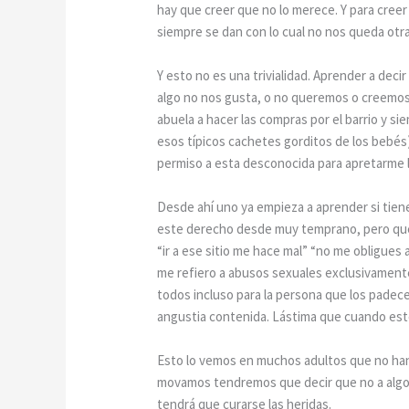
hay que creer que no lo merece. Y para cree
siempre se dan con lo cual no nos queda otr
Y esto no es una trivialidad. Aprender a de
algo no nos gusta, o no queremos o creemos 
abuela a hacer las compras por el barrio y s
esos típicos cachetes gorditos de los bebés)
permiso a esta desconocida para apretarme la
Desde ahí uno ya empieza a aprender si tiene 
este derecho desde muy temprano, pero qué p
“ir a ese sitio me hace mal” “no me obligues
me refiero a abusos sexuales exclusivamente
todos incluso para la persona que los padece 
angustia contenida. Lástima que cuando esto
Esto lo vemos en muchos adultos que no han s
movamos tendremos que decir que no a algo 
tendrá que curarse las heridas.