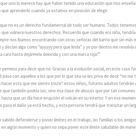
r que uno lo merece hay que haber tenido una educación que nos enseñas
a que aprenderlo cuando ya estamos en posición de elegir.
cir que no es un derecho fundamental de todo ser humano. Todos tenemos
que vulnera nuestros derechos. Recuerdo que cuando era niña, tendría un
iempre nos íbamos encontrando con otras señoras del barrio que sin más 
 y decían algo como “ayyyyy pero que linda” y yo por dentro me revolvía 
 cara hasta dejármela dolorida y con una marca roja?”
permiso para decir que no. Gracias a la evolución social, en este caso fa
asa con aquellos a los que por lo que sea se les priva de decir “no me
 a hacer esto que me siento triste” estos niños, futuros adultos tendrán
 que también podría ser, sino esa clase de abusos que por tan comunes
hasta que un día hace erupción el volcán en su interior. Y en ese momento
 pasa el daño ya está hecho, y esta persona tendrá que transitar un lar
abido defenderse y poner límites en el trabajo, las familias o los amigos
en algún momento y quien no sepa poner este límite saludable de maner